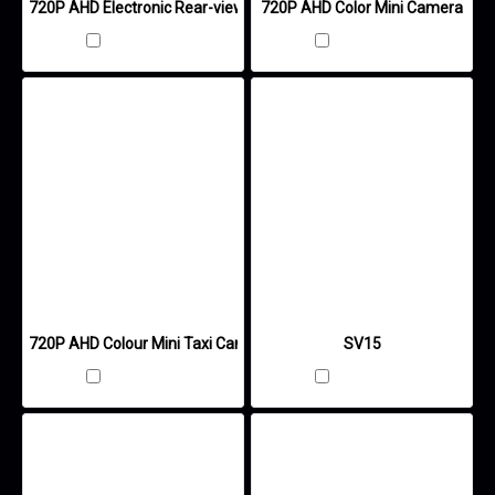
720P AHD Electronic Rear-view Mirror Camera
720P AHD Color Mini Camera
เปรียบเทียบ
เปรียบเทียบ
720P AHD Colour Mini Taxi Camera
SV15
เปรียบเทียบ
เปรียบเทียบ