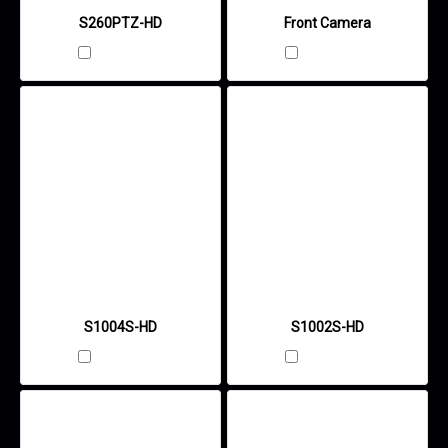
S260PTZ-HD
Front Camera
เปรียบเทียบ
เปรียบเทียบ
S1004S-HD
S1002S-HD
เปรียบเทียบ
เปรียบเทียบ