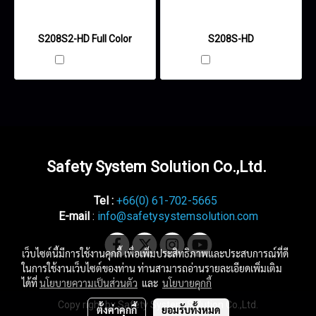
S208S2-HD Full Color
S208S-HD
เปรียบเทียบ
เปรียบเทียบ
Safety System Solution Co.,Ltd.
Tel :
+66(0) 61-702-5665
E-mail
:
info@safetysystemsolution.com
เว็บไซต์นี้มีการใช้งานคุกกี้ เพื่อเพิ่มประสิทธิภาพและประสบการณ์ที่ดี
ในการใช้งานเว็บไซต์ของท่าน ท่านสามารถอ่านรายละเอียดเพิ่มเติม
ได้ที่
นโยบายความเป็นส่วนตัว
และ
นโยบายคุกกี้
Copy right by Safety System Solution Co.,Ltd.
ตั้งค่าคุกกี้
ยอมรับทั้งหมด